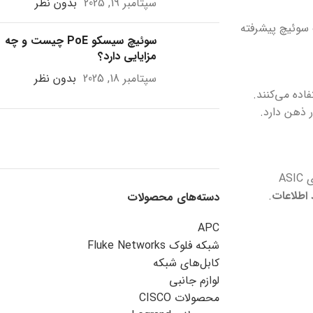
سپتامبر 19, 2025
بدون نظر
ا نیست. یک سوئیچ پیشرفته
سوئیچ سیسکو PoE چیست و چه
مزایایی دارد؟
سپتامبر 18, 2025
بدون نظر
اده می‌کنند.
 ذهن دارد.
چکادنت؛ تکنولوژی به
نهفته است. چیپست‌های ASIC
 اطلاعات
.
دسته‌های محصولات
روز برای شبکه‌ای
قدرتمند
APC
شبکه فلوک Fluke Networks
پیشرو در فناوری شبکه
کابل‌های شبکه
مشاهده محصولات
لوازم جانبی
محصولات CISCO