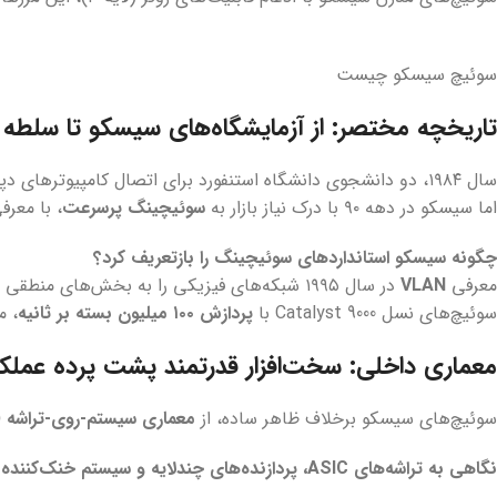
سوئیچ سیسکو چیست
تاریخچه مختصر: از آزمایشگاه‌های سیسکو تا سلطه بر
سال ۱۹۸۴، دو دانشجوی دانشگاه استنفورد برای اتصال کامپیوترهای دپارتمان‌های مختلف، دستگاهی ساختند که بعدها به
اما سیسکو در دهه ۹۰ با درک نیاز بازار به
سوئیچینگ پرسرعت
، با معرفی سری atalyst
چگونه سیسکو استانداردهای سوئیچینگ را بازتعریف کرد؟
معرفی
VLAN
در سال ۱۹۹۵ شبکه‌های فیزیکی را به بخش‌های منطقی تقسیم کرد. فناوری
سوئیچ‌های نسل Catalyst 9000 با
پردازش ۱۰۰ میلیون بسته بر ثانیه
، م
معماری داخلی: سخت‌افزار قدرتمند پشت پرده عملک
سوئیچ‌های سیسکو برخلاف ظاهر ساده، از
معماری سیستم-روی-تراشه (SoC)
نگاهی به تراشه‌های ASIC، پردازنده‌های چندلایه و سیستم خنک‌کننده پیشرفته