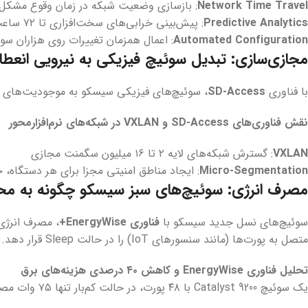
Network Time Travel
: بازسازی وضعیت شبکه در زمان وقوع مشکل
Predictive Analytics
: پیش‌بینی خرابی‌های سخت‌افزاری تا ۷۲ ساعت زودتر
Automated Configuration
: اعمال همزمان تغییرات روی هزاران سو
مجازی‌سازی: تبدیل سوئیچ فیزیکی به نیرویی انعطاف
با فناوری
SD-Access
، سوئیچ‌های فیزیکی سیسکو به موجودیت‌های نرم
نقش فناوری‌های SD-Access و VXLAN در شبکه‌های نرم‌افزارمحور
VXLAN
: گسترش شبکه‌های لایه ۲ تا ۱۶ میلیون سگمنت مجازی
Micro-Segmentation
: ایجاد مناطق امنیتی مجزا برای هر دستگاه،
مصرف انرژی: سوئیچ‌های سبز سیسکو چگونه به م
سوئیچ‌های نسل جدید سیسکو با
فناوری EnergyWise+
، مصرف انرژی 
متصل به پورت‌ها (مانند سنسورهای IoT) را در حالت Sleep قرار دهد.
تحلیل فناوری EnergyWise و کاهش ۴۰ درصدی هزینه‌های برق
یک سوئیچ Catalyst 9200 با ۴۸ پورت، در حالت کم‌بار تنها ۷۵ وات مصرف می‌کند – معادل یک لامپ رشته‌ای قدیمی!