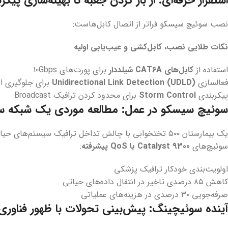
نصب سوئیچ سیسکو فراتر از اتصال کابل‌هاست:
نکات طلایی نصب، کابل‌کشی و عیب‌یابی اولیه
استفاده از
کابل‌های CAT6A شیلددار
برای پورت‌های 10Gbps
فعالسازی
Unidirectional Link Detection (UDLD)
برای جلوگیری از oop
پیکربندی
Storm Control
برای محدود کردن ترافیک Broadcast
سوئیچ سیسکو در عمل: مطالعه موردی یک شبکه سا
یک بیمارستان ۵۰۰ تختخوابی با چالش تداخل ترافیک سیستم‌
سوئیچ‌های
Catalyst 9300 با QoS پیشرفته
:
اولویت‌بندی خودکار ترافیک پزشکی
کاهش ۸۵ درصدی تاخیر در انتقال داده‌های حیاتی
صرفه‌جویی ۳۰ درصدی در هزینه‌های عملیاتی
آینده سوئیچینگ: پیش‌بینی تحولات با ظهور فناوری