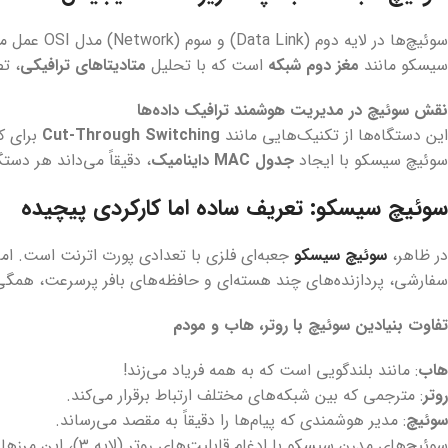
سوئیچ‌ها در
سیسکو مانند
مغز دوم شبکه
است که با تحلیل
متادیتاهای ترافیکی
، تصمی
نقش سوئیچ در مدیریت هوشمند ترافیک داده‌ها
این دستگاه‌ها از تکنیک‌هایی مانند
Cut-Through Switching
برای ک
سوئیچ سیسکو با ایجاد
جدول MAC داینامیک
، دقیقاً می‌داند هر دس
سوئیچ سیسکو: تعریف ساده اما کارکردی پیچیده
در ظاهر،
سوئیچ سیسکو
جعبه‌ای فلزی با تعدادی پورت اترنت است. ام
سفارشی، پردازنده‌های چند هسته‌ای و حافظه‌های بافر پرسرعت، همگ
تفاوت بنیادین سوئیچ با روتر، هاب و مودم
هاب
: مانند بلندگویی است که به همه فریاد می‌زند!
روتر
: مترجمی که بین شبکه‌های مختلف ارتباط برقرار می‌کند.
سوئیچ
: مدیر هوشمندی که پیام‌ها را دقیقاً به مقصد می‌رساند.
سوئیچ‌های مدرن سیسکو با ادغام قابلیت‌های روتر (لایه ۳)، این مرزها را محو کرده‌اند.