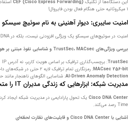
این دستگاه‌ها از تکنیک
CEF (Cisco Express Forwarding)
استفاده
۱ میکروثانیه حتی هنگام فعال بودن فایروال!
امنیت سایبری: دیوار آهنینی به نام سوئیچ سیسکو
امنیت در سوئیچ‌های سیسکو یک ویژگی افزودنی نیست، بلکه در DNA آنها جاسازی شده است:
بررسی ویژگی‌های TrustSec، MACsec و شناسایی نفوذ مبتنی بر هوش مصنوعی
TrustSec
: برچسب‌گذاری ترافیک بر اساس هویت کاربر، نه آدرس IP
MACsec 256-bit
: رمزنگاری تمام ترافیک لایه ۲ حتی در شبکه‌های داخلی
AI-Driven Anomaly Detection
: شناسایی الگوهای ناهنجار مانند حمله DDoS در ۵۰ میلی‌
مدیریت شبکه: ابزارهایی که زندگی مدیران IT را متحول کرده‌اند
Cisco DNA Center
یک تحول پارادایمی در مدیریت شبکه ایجاد کرده 
Time رصد می‌کند.
آشنایی با Cisco DNA Center و قابلیت‌های نظارت لحظه‌ای