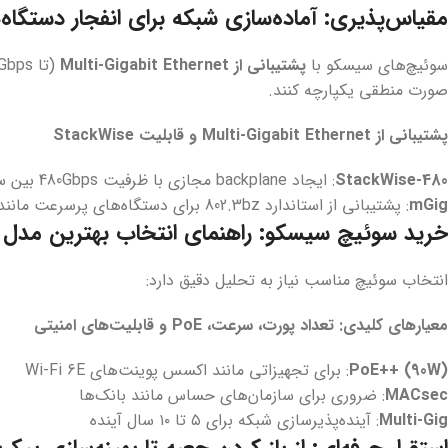
مقیاس‌پذیری: آماده‌سازی شبکه برای انفجار دستگاه‌های
سوئیچ‌های سیسکو با
پشتیبانی از Multi-Gigabit Ethernet
(تا 5Gbps بر روی کابل Cat5e) و
صورت منطقی یکپارچه کنند.
پشتیبانی از Multi-Gigabit Ethernet و قابلیت StackWise
StackWise-480
: ایجاد backplane مجازی با ظرفیت 480Gbps بین سوئیچ‌ها
mGig
: پشتیبانی از استاندارد 802.3bz برای دستگاه‌های پرسرعت مانند ویدیو کنفرانس 4K
خرید سوئیچ سیسکو: راهنمای انتخاب بهترین مدل ب
انتخاب سوئیچ مناسب نیاز به تحلیل دقیق دارد:
معیارهای کلیدی: تعداد پورت، سرعت، PoE و قابلیت‌های امنیتی
PoE++ (90W)
: برای تجهیزاتی مانند اکسس پوینت‌های Wi-Fi 6E
MACsec
: ضروری برای سازمان‌های حساس مانند بانک‌ها
Multi-Gig
: آینده‌پذیرسازی شبکه برای ۵ تا ۱۰ سال آینده
استقرار حرفه‌ای: از باز کردن جعبه تا بهینه‌سازی پیکر