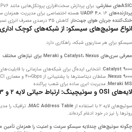
ASICهای سفارشی
: برای پردازش سخت‌افزاری پروتکل‌هایی مانند IPv6
پردازنده‌های UADP 4.0
: ۱۶ هسته اختصاصی برای مدیریت همزمان سرویس‌های امنیتی
خنک‌کننده جریان هوای جهت‌دار
: کاهش ۳۵ درصدی مصرف انرژی نسبت به نسل قبل
انواع سوئیچ‌های سیسکو: از شبکه‌های کوچک اداری تا
سیسکو برای هر سناریوی شبکه، راهکاری دارد:
معرفی سری‌های Catalyst، Nexus و Meraki برای نیازهای مختلف
Catalyst 9000
: انتخابی ایده‌آل برای شبکه‌های سازمانی با قابلیت‌های
Nexus 9000
: سلطان دیتاسنترها با پشتیبانی از 400Gbps و معماری ACI
Meraki MS
: مدیریت ابری ساده برای شعب پراکنده
لایه‌های OSI و سوئیچینگ: ارتباط حیاتی لایه ۲ و ۳
سوئیچ‌های لایه ۲ با استفاده از
MAC Address Table
، ترافیک را مد
روترها را نیز در خود ادغام کرده‌اند.
چگونه سوئیچ‌های چندلایه سیسکو سرعت و امنیت را همزمان تأمین می