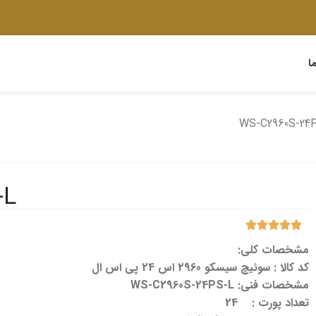
ا
WS-C2960S-24
-L
مشخصات کلی:
کد کالا : سوئیچ سیسکو 2960 اس 24 پی اس ال
مشخصات فنی: WS-C2960S-24PS-L
تعداد پورت : 24