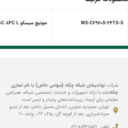
WS-C2960S-24TS-S
سوئیچ سیسکو WS C2960C 8PC L
شرکت
نواندیشان شبکه چکاد (سهامی خاص) با نام تجاری
چکادنت
با ارائه تجهیزات و خدمات تخصصی شبکه، همراهی
مطمئن برای ایجاد زیرساخت‌های پایدار و ایمن است
تهران، مجیدیه جنوبی، ابتدای مسیل باختر، بعد از مترو
صیادشیرازی، بعد از کوچه گل، پلاک ۲۶ ، واحد ۲۰
تلفن :
۰۲۱-۸۸۴۲۱۸۵۹