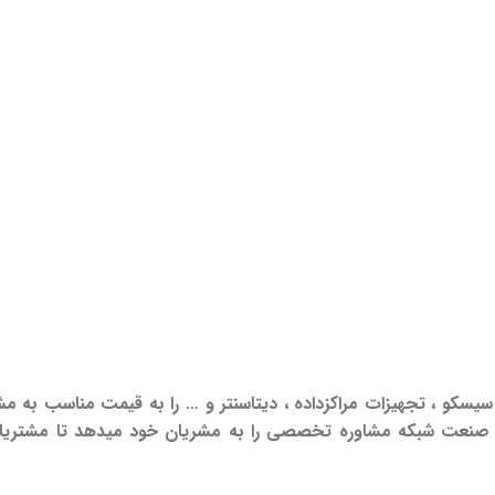
یسکو ، تجهیزات مراکزداده ، دیتاسنتر و … را به قیمت مناسب به م
 ups apc , cisco و … سبب شده تا در صنعت شبکه مشاوره تخصصی را به مشریان خود م