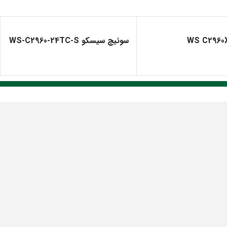
WS C2960
سوئیچ سیسکو WS-C2960-24TC-S