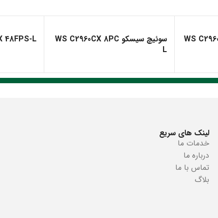
سوئیچ سیسکو WS C2960CX 8PC
X 48FPS-L
L
لینک های سریع
خدمات ما
درباره ما
تماس با ما
بلاگ