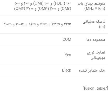
متوسط پهناى باند
160 (FDDI) و 200 (OM1) و 400 و 500
(MHz * Km)
(OM2) و 2000 (OM3) و 4700 (OM4)
فاصله عملیاتی
26m و 33m و 66m و 82m و 300m و 400m
(m)
محدوده دما
COM
نظارت نوری
Yes
دیجیتالی
رنگ متمایز کننده
Black
[/fusion_table]