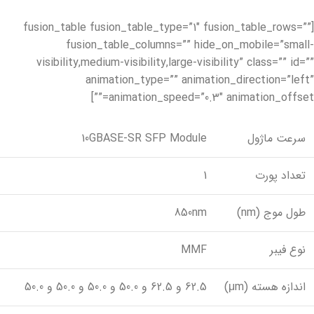
[fusion_table fusion_table_type=”1″ fusion_table_rows=””
fusion_table_columns=”” hide_on_mobile=”small-
visibility,medium-visibility,large-visibility” class=”” id=””
animation_type=”” animation_direction=”left”
animation_speed=”0.3″ animation_offset=””]
سرعت ماژول
10GBASE-SR SFP Module
تعداد پورت
1
طول موج (nm)
850nm
نوع فیبر
MMF
اندازه هسته (μm)
62.5 و 62.5 و 50.0 و 50.0 و 50.0 و 50.0