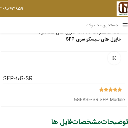
۲۱-۸۸۴۲۱۸۵۹
خانه
محصولات CISCO
ماژول های سیسکو
ماژول های سیسکو سری SFP
برای بزرگنمایی کلیک کنید
SFP-10G-SR
10GBASE-SR SFP Module
توضیحات
مشخصات
فایل ها